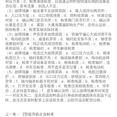
和压力表；d、检查液体粘度，以低速运转时按转速比例的流量是
否出现，若有流量，则流入不足、
（2）故障现象：输送量不足故障原因：a、吸入或排出阀关闭；
b、入口压力低；c、出口管线堵塞；d、填料箱泄漏；e、转速过低
对策：a、确认阀门是否关闭；b、检查阀门是否打开；c、确认排
出量是否正常；d、紧固；大量泄露漏影响生产时，应停止运转，
拆卸检查；e、检查泵轴实际转速；
（3）故障现象：声音异常故障原因：a、联轴节偏心大或润滑不良
b、电动机故障；c、减速机异常；d、轴封处安装不良；e、轴变形
或磨损对策：a、找正或充填润滑脂；b、检查电动机；c、检查轴
承和齿轮；d、检查轴封；e、停车解体检查
（4）故障现象：电流过大故障原因：a、出口压力过高；b、熔体
粘度过大；c、轴封装配不良；d、轴或轴承磨损；e、电动机故障
对策：a、检查下游设备及管线；b、检验粘度；c、检查轴封，适
当调整；d、停车后检查，用手盘车是否过重；e、检查电动机
（5）故障现象：突然停止故障原因：a、停电；b、电机过载保
护；c、联轴器损坏；d、出口压力过高，联锁反应；e、泵内咬入
异常；f、轴与轴承粘着卡死对策：a、检查电源；b、检查电动
机；c、打开安全罩，盘车检查；d、检查仪表联锁系统；e、停车
后，正反转盘车确认；f、盘车确认说明：以上故障现象和对策是
一一对应关系二、提高高温卸料器运行寿命的措施因体在高温下运
转，故冷态安装时配管上应设铰支座，以防升温后配管位移。
上一条：
Z型提升机企业标准