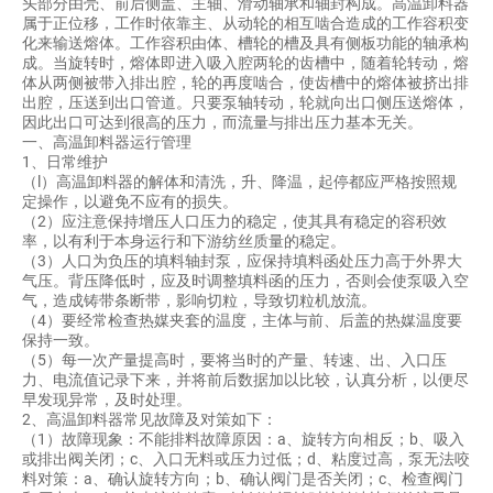
头部分由壳、前后侧盖、主轴、滑动轴承和轴封构成。高温卸料器
属于正位移，工作时依靠主、从动轮的相互啮合造成的工作容积变
联系我们
化来输送熔体。工作容积由体、槽轮的槽及具有侧板功能的轴承构
成。当旋转时，熔体即进入吸入腔两轮的齿槽中，随着轮转动，熔
体从两侧被带入排出腔，轮的再度啮合，使齿槽中的熔体被挤出排
出腔，压送到出口管道。只要泵轴转动，轮就向出口侧压送熔体，
因此出口可达到很高的压力，而流量与排出压力基本无关。
一、高温卸料器运行管理
1、日常维护
（l）高温卸料器的解体和清洗，升、降温，起停都应严格按照规
定操作，以避免不应有的损失。
（2）应注意保持增压人口压力的稳定，使其具有稳定的容积效
率，以有利于本身运行和下游纺丝质量的稳定。
（3）人口为负压的填料轴封泵，应保持填料函处压力高于外界大
气压。背压降低时，应及时调整填料函的压力，否则会使泵吸入空
气，造成铸带条断带，影响切粒，导致切粒机放流。
（4）要经常检查热媒夹套的温度，主体与前、后盖的热媒温度要
保持一致。
（5）每一次产量提高时，要将当时的产量、转速、出、入口压
力、电流值记录下来，并将前后数据加以比较，认真分析，以便尽
早发现异常，及时处理。
2、高温卸料器常见故障及对策如下：
（1）故障现象：不能排料故障原因：a、旋转方向相反；b、吸入
或排出阀关闭；c、入口无料或压力过低；d、粘度过高，泵无法咬
料对策：a、确认旋转方向；b、确认阀门是否关闭；c、检查阀门