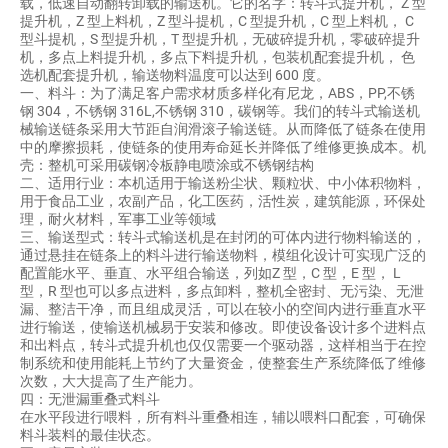
载，低速自动翻转卸载的输送机。它的名字：转斗式提升机， Z 型
提升机，Z 型上料机，Z 型斗提机，C 型提升机，C 型上料机， C
联系我们
型斗提机，S 型提升机，T 型提升机，无破碎提升机，零破碎提升
机，多点上料提升机，多点下料提升机，包装机配套提升机， 色
选机配套提升机，输送物料温度可以达到 600 度。
一、料斗：为了满足客户需求材质多样化有尼龙，ABS，PP,不锈
钢 304，不锈钢 316L,不锈钢 310，碳钢等。我们的转斗式输送机
械输送链条采用大节距自润滑滚子输送链。从而降低了链条在使用
中的摩擦损耗，使链条的使用寿命延长并降低了维修更换成本。机
壳：整机可采用碳钢冷板静电喷涂或不锈钢结构
二、适用行业：本机适用于输送粉尘状、颗粒状、中小体积物料，
用于食品工业，农副产品，化工医药，活性炭，建筑能源，环保处
理，耐火材料，军事工业等领域
三、输送型式：转斗式输送机是在封闭的可体内进行物料输送的，
通过悬挂在链条上的料斗进行输送物料，模组化设计可实现广泛的
配置能水平、垂直、水平组合输送，列如Z 型，C 型，E 型， L
型，R 型也可以多点进料，多点卸料，整机全密封、无污染、无泄
漏、整洁干净，而且组成灵活，可以在较小的空间内进行垂直水平
进行输送，使输送机械易于安装和修改。即使设备设计多个进料点
和出料点，转斗式提升机也仅仅需要一个驱动器，这样相当于在控
制系统和使用能耗上节约了大量资金，使整套生产系统降低了维修
次数，大大提高了生产能力。
四：无泄漏重叠式料斗
在水平段进行喂料，所有料斗重叠相连，辅以喂料口配套，可确保
料斗装料的最佳状态。