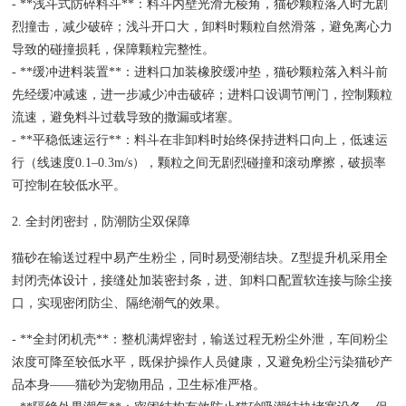
- **浅斗式防碎料斗**：料斗内壁光滑无棱角，猫砂颗粒落入时无剧
烈撞击，减少破碎；浅斗开口大，卸料时颗粒自然滑落，避免离心力
导致的碰撞损耗，保障颗粒完整性。
- **缓冲进料装置**：进料口加装橡胶缓冲垫，猫砂颗粒落入料斗前
先经缓冲减速，进一步减少冲击破碎；进料口设调节闸门，控制颗粒
流速，避免料斗过载导致的撒漏或堵塞。
- **平稳低速运行**：料斗在非卸料时始终保持进料口向上，低速运
行（线速度0.1–0.3m/s），颗粒之间无剧烈碰撞和滚动摩擦，破损率
可控制在较低水平。
2. 全封闭密封，防潮防尘双保障
猫砂在输送过程中易产生粉尘，同时易受潮结块。Z型提升机采用全
封闭壳体设计，接缝处加装密封条，进、卸料口配置软连接与除尘接
口，实现密闭防尘、隔绝潮气的效果。
- **全封闭机壳**：整机满焊密封，输送过程无粉尘外泄，车间粉尘
浓度可降至较低水平，既保护操作人员健康，又避免粉尘污染猫砂产
品本身——猫砂为宠物用品，卫生标准严格。