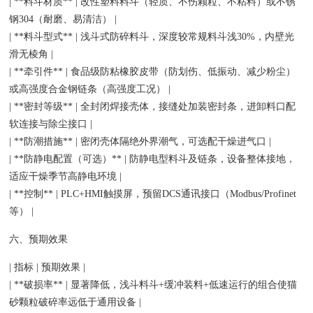
| **料斗材质** | 改性塑料料斗（轻质、不伤颗粒、不粘料）或不锈
钢304（耐磨、易清洁） |
| **料斗型式** | 浅斗式防碎料斗，深度较常规料斗浅30%，内壁光
滑无棱角 |
| **牵引件** | 食品级防粘橡胶皮带（防划伤、低振动、减少粉尘）
或高强度合金钢链条（高强度工况） |
| **密封等级** | 全封闭焊接壳体，接缝处加装密封条，进卸料口配
软连接与除尘接口 |
| **防潮措施** | 密闭壳体隔绝外界潮气，可选配干燥进气口 |
| **防静电配置（可选）** | 防静电型料斗及链条，设备整体接地，
适应干燥季节高静电环境 |
| **控制** | PLC+HMI触摸屏，预留DCS通讯接口（Modbus/Profinet
等） |
六、预期效果
| 指标 | 预期效果 |
| **破损率** | 显著降低，浅斗料斗+缓冲装料+低速运行的组合使猫
砂颗粒破碎率远低于通用设备 |