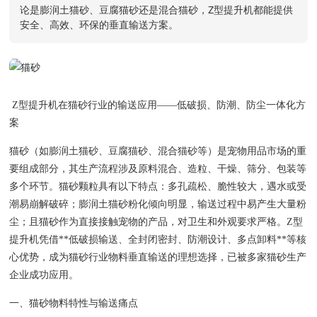
论是膨润土猫砂、豆腐猫砂还是混合猫砂，Z型提升机都能提供
安全、高效、环保的垂直输送方案。
联系我们
Z型提升机在猫砂行业的输送应用——低破损、防潮、防尘一体化方
案
猫砂（如膨润土猫砂、豆腐猫砂、混合猫砂等）是宠物用品市场的重
要组成部分，其生产流程涉及原料混合、造粒、干燥、筛分、包装等
多个环节。猫砂颗粒具有以下特点：多孔疏松、脆性较大，遇水或受
潮易崩解破碎；膨润土猫砂粉化倾向明显，输送过程中易产生大量粉
尘；且猫砂作为直接接触宠物的产品，对卫生和外观要求严格。Z型
提升机凭借**低破损输送、全封闭密封、防潮设计、多点卸料**等核
心优势，成为猫砂行业物料垂直输送的理想选择，已被多家猫砂生产
企业成功应用。
一、猫砂物料特性与输送痛点