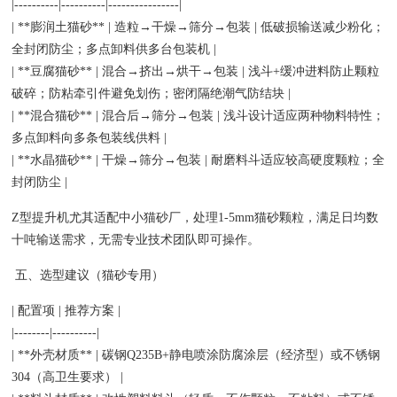
|----------|----------|----------------|
| **膨润土猫砂** | 造粒→干燥→筛分→包装 | 低破损输送减少粉化；
全封闭防尘；多点卸料供多台包装机 |
| **豆腐猫砂** | 混合→挤出→烘干→包装 | 浅斗+缓冲进料防止颗粒
破碎；防粘牵引件避免划伤；密闭隔绝潮气防结块 |
| **混合猫砂** | 混合后→筛分→包装 | 浅斗设计适应两种物料特性；
多点卸料向多条包装线供料 |
| **水晶猫砂** | 干燥→筛分→包装 | 耐磨料斗适应较高硬度颗粒；全
封闭防尘 |
Z型提升机尤其适配中小猫砂厂，处理1-5mm猫砂颗粒，满足日均数
十吨输送需求，无需专业技术团队即可操作。
五、选型建议（猫砂专用）
| 配置项 | 推荐方案 |
|--------|----------|
| **外壳材质** | 碳钢Q235B+静电喷涂防腐涂层（经济型）或不锈钢
304（高卫生要求） |