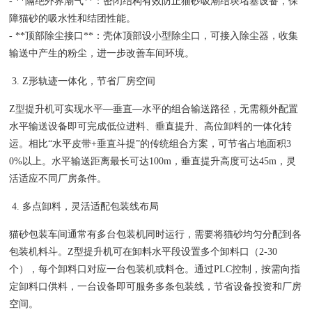
- **隔绝外界潮气**：密闭结构有效防止猫砂吸潮结块堵塞设备，保
障猫砂的吸水性和结团性能。
- **顶部除尘接口**：壳体顶部设小型除尘口，可接入除尘器，收集
输送中产生的粉尘，进一步改善车间环境。
3. Z形轨迹一体化，节省厂房空间
Z型提升机可实现水平—垂直—水平的组合输送路径，无需额外配置
水平输送设备即可完成低位进料、垂直提升、高位卸料的一体化转
运。相比“水平皮带+垂直斗提”的传统组合方案，可节省占地面积3
0%以上。水平输送距离最长可达100m，垂直提升高度可达45m，灵
活适应不同厂房条件。
4. 多点卸料，灵活适配包装线布局
猫砂包装车间通常有多台包装机同时运行，需要将猫砂均匀分配到各
包装机料斗。Z型提升机可在卸料水平段设置多个卸料口（2-30
个），每个卸料口对应一台包装机或料仓。通过PLC控制，按需向指
定卸料口供料，一台设备即可服务多条包装线，节省设备投资和厂房
空间。