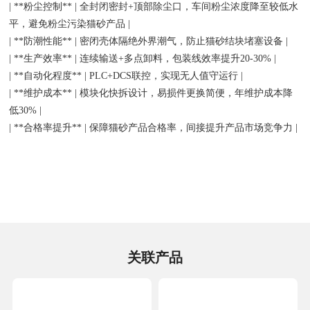
| **粉尘控制** | 全封闭密封+顶部除尘口，车间粉尘浓度降至较低水
平，避免粉尘污染猫砂产品 |
| **防潮性能** | 密闭壳体隔绝外界潮气，防止猫砂结块堵塞设备 |
| **生产效率** | 连续输送+多点卸料，包装线效率提升20-30% |
| **自动化程度** | PLC+DCS联控，实现无人值守运行 |
| **维护成本** | 模块化快拆设计，易损件更换简便，年维护成本降
低30% |
| **合格率提升** | 保障猫砂产品合格率，间接提升产品市场竞争力 |
关联产品