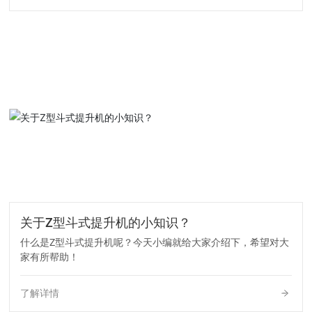
型提升机？来了解一下吧。下面让让我们简要说明Z型提升机的
选择和注意事项。 Z型提升机在现代被认为是一种常用的提
升设备，但由于它在选择时受到许多因素的限制，所以如果使
用时，错误的
关于Z型斗式提升机的小知识？
什么是Z型斗式提升机呢？今天小编就给大家介绍下，希望对大
家有所帮助！
了解详情