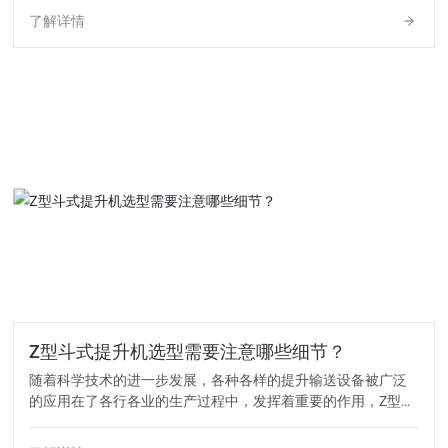
设计和适当维护也直接影响斗式提升机的使用效率。
了解详情
Z型斗式提升机选型需要注意哪些细节？
随着科学技术的进一步发展，各种各样的提升输送设备被广泛
的应用在了各行各业的生产过程中，发挥着重要的作用，Z型斗
式提升机就是其中不可或缺的重要输送设备，因为这种设备具
有省人工、省时间、省面积的优点，因此目前的市场需求量非