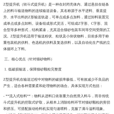
Z型提升机（转斗式提升机）是一种在封闭壳体内、通过悬挂在链条
上的料斗输送物料的连续输送设备。其名称源于水平进料、垂直提
升、水平出料的Z形输送轨迹，可单点或多点加料，通过卸料装置完
成单点或多点卸料。设备组成形式灵活，可组成Z字形、C字形、混
合型等多种形式，结构紧凑，尤其适合猫砂包装车间等空间受限的工
况。Z型提升机适用于输送粉状、粒状及小块状物料，目前多用于称
重包装机的供料、色选机的供料及复选供料，以及自动化生产线的立
体循环上下料。
三、核心优点（针对猫砂物料）
1. 低破损输送，保障猫砂颗粒完整度
Z型提升机在输送过程中对物料的破损率极低，可有效减少不良品的
产生，适合各种需要柔和处理物料的场合。具体实现方式包括：
- **流入式给料**：物料从进料口依靠重力自然滑入料斗，而非传统
斗式提升机的挖取式铲取，从根本上消除给料环节对猫砂颗粒的剪切
和挤压。可搭配振动给料机实现匀速喂料，克服了满斗溢料现象。