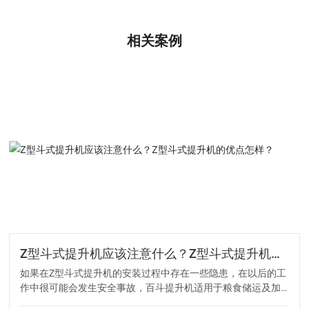
相关案例
Z型斗式提升机应该注意什么？Z型斗式提升机的
优点怎样？
如果在Z型斗式提升机的安装过程中存在一些隐患，在以后的工
作中很可能会发生安全事故，百斗提升机适用于粮食储运及加
工行业，它是处理散装颗粒最典型的设备，斗式提升机的合理